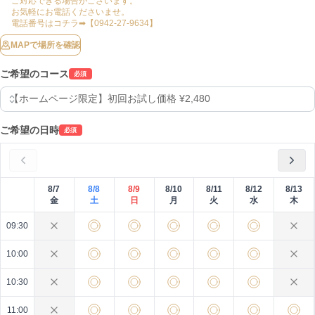
ご対応できる場合がございます。

お気軽にお電話くださいませ。

電話番号はコチラ➡【0942-27-9634】
MAPで場所を確認
ご希望のコース
必須
ご希望の日時
必須
8/7
8/8
8/9
8/10
8/11
8/12
8/13
金
土
日
月
火
水
木
09:30
10:00
10:30
11:00