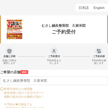
日本語
English
むさし鍼灸整骨院 久留米院
ご予約受付
店舗と日時
ご予約受付
ご予約内容
店舗と日時を
予約内容を入
予約内容を確
選択します
力します
認します
ご希望の店舗
必須
年間20000人の来院数

根本改善に向けて全力サポート

複数の組み合わせ施術が強み！

※予約が✖の場合でも
