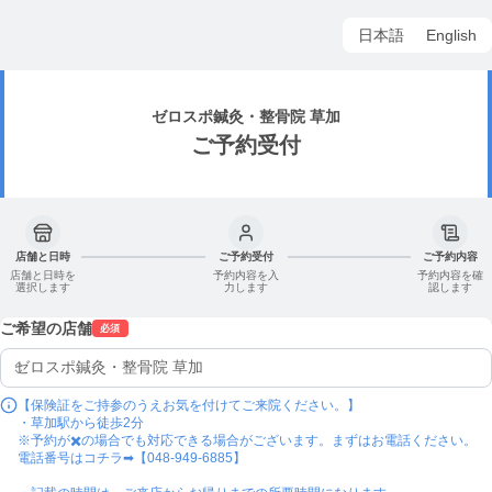
日本語
English
ゼロスポ鍼灸・整骨院 草加
ご予約受付
店舗と日時
ご予約受付
ご予約内容
店舗と日時を
予約内容を入
予約内容を確
選択します
力します
認します
ご希望の店舗
必須
【保険証をご持参のうえお気を付けてご来院ください。】

・草加駅から徒歩2分

※予約が✖️の場合でも対応できる場合がございます。まずはお電話ください。

電話番号はコチラ➡︎【048-949-6885】
