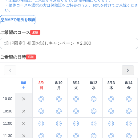
・記載の時間は、ご来店からお帰りまでの所要時間になります。

・整体コースを選択の方は保険証をご持参のうえ、お気を付けてご来院くださ
い。
MAPで場所を確認
ご希望のコース
必須
ご希望の日時
必須
8/8
8/9
8/10
8/11
8/12
8/13
8/14
土
日
月
火
水
木
金
10:00
10:30
11:00
11:30