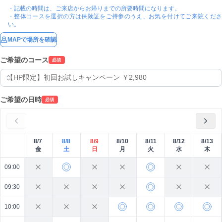
・記載の時間は、ご来店からお帰りまでの所要時間になります。

・整体コースを選択の方は保険証をご持参のうえ、お気を付けてご来院くださ
い。
MAPで場所を確認
ご希望のコース
必須
ご希望の日時
必須
8/7
8/8
8/9
8/10
8/11
8/12
8/13
金
土
日
月
火
水
木
09:00
09:30
10:00