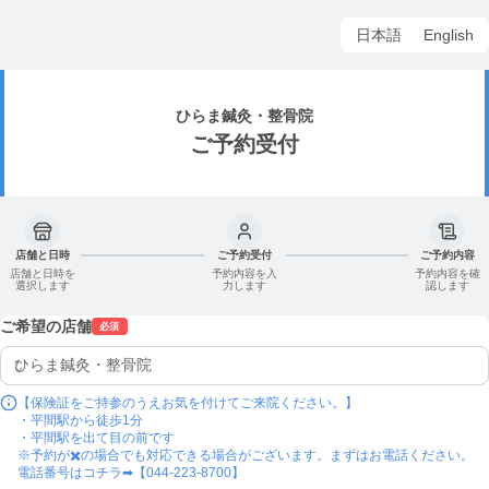
日本語
English
ひらま鍼灸・整骨院
ご予約受付
店舗と日時
ご予約受付
ご予約内容
店舗と日時を
予約内容を入
予約内容を確
選択します
力します
認します
ご希望の店舗
必須
【保険証をご持参のうえお気を付けてご来院ください。】

・平間駅から徒歩1分

・平間駅を出て目の前です

※予約が✖️の場合でも対応できる場合がございます。まずはお電話ください。

電話番号はコチラ➡︎【044-223-8700】
