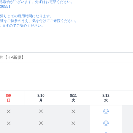
る場合がございます。先ずはお電話ください。

5】

帰りまでの所用時間になります。

証をご持参のうえ、気を付けてご来院ください。

おりますのでご安心ください。
8/9
8/10
8/11
8/12
日
月
火
水