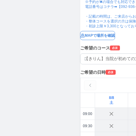
※予約が✖の場合でも対応でき
電話番号はコチラ➡【092-936-365
・記載の時間は、ご来店からお
・整体コースを選択の方は保険
・初診上限￥3,300となって
MAPで場所を確認
ご希望のコース
必須
ご希望の日時
必須
8/8
土
09:00
09:30