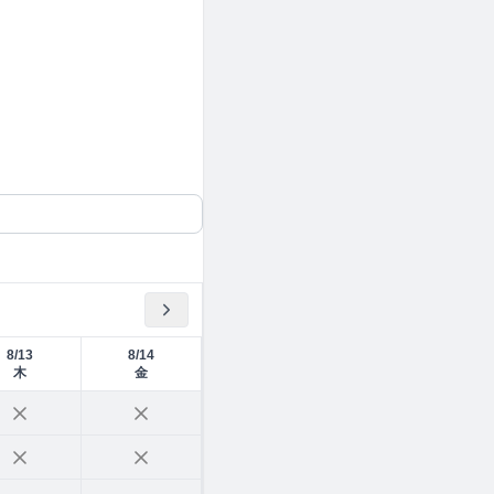
8/13
8/14
木
金