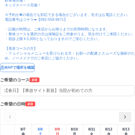
駐車場完備！

キッズスペース完備！

※予約が✖の場合でも対応できる場合がございます。先ずはお電話ください。

電話番号はコチラ➡【092-558-9671】

・記載の時間は、ご来店からお帰りまでの所用時間になります。

・整体コースを選択の方は保険証をご持参のうえ、気を付けてご来院ください。

・初診上限￥3,300となっておりますのでご安心ください。

【美容コースの方】

・フェイシャルメニューを受けられる方：お肌への配慮とスムーズな施術のた
め、ノーメイクでのご来店にご協力ください。
MAPで場所を確認
ご希望のコース
必須
ご希望の日時
必須
8/7
8/8
8/9
8/10
8/11
8/12
8/13
金
土
日
月
火
水
木