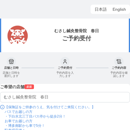
日本語
English
むさし鍼灸整骨院 春日
ご予約受付
店舗と日時
ご予約受付
ご予約内容
店舗と日時を
予約内容を入
予約内容を確
選択します
力します
認します
ご希望の店舗
必須
【保険証をご持参のうえ、気を付けてご来院ください。】

バスでお越しの方

・下白水北三丁目バス停から徒歩2分！

お車でお越しの方

・博多南駅から車で5分！
