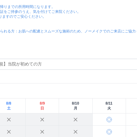
帰りまでの所用時間になります。

証をご持参のうえ、気を付けてご来院ください。

おりますのでご安心ください。

られる方：お肌への配慮とスムーズな施術のため、ノーメイクでのご来店にご協力
8/8
8/9
8/10
8/11
土
日
月
火