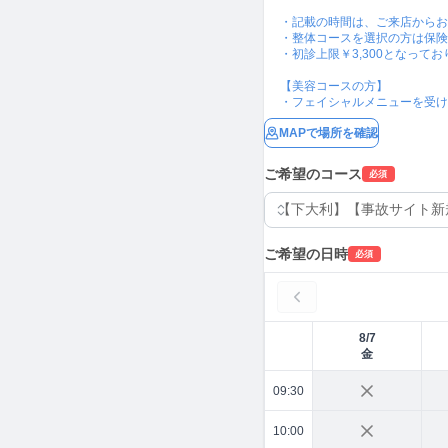
・記載の時間は、ご来店からお
・整体コースを選択の方は保険
・初診上限￥3,300となって
【美容コースの方】

・フェイシャルメニューを受け
MAPで場所を確認
ご希望のコース
必須
ご希望の日時
必須
8/7
金
09:30
10:00