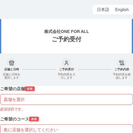
日本語
English
株式会社ONE FOR ALL
ご予約受付
店舗と日時
ご予約受付
ご予約内容
店舗と日時を
予約内容を入
予約内容を確
選択します
力します
認します
ご希望の店舗
必須
必須項目です。
ご希望のコース
必須