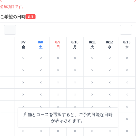
必須項目です。
ご希望の日時
必須
8/7
8/8
8/9
8/10
8/11
8/12
8/13
金
土
日
月
火
水
木
×
×
×
×
×
×
×
×
×
×
×
×
×
×
×
×
×
×
×
×
×
×
×
×
×
×
×
×
×
×
×
×
×
×
×
店舗とコースを選択すると、ご予約可能な日時
×
×
×
×
×
×
×
が表示されます。
×
×
×
×
×
×
×