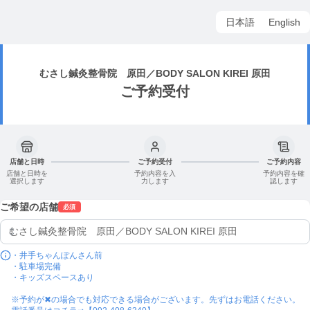
日本語
English
むさし鍼灸整骨院 原田／BODY SALON KIREI 原田
ご予約受付
店舗と日時
ご予約受付
ご予約内容
店舗と日時を
予約内容を入
予約内容を確
選択します
力します
認します
ご希望の店舗
必須
・井手ちゃんぽんさん前

・駐車場完備

・キッズスペースあり

※予約が✖の場合でも対応できる場合がございます。先ずはお電話ください。
