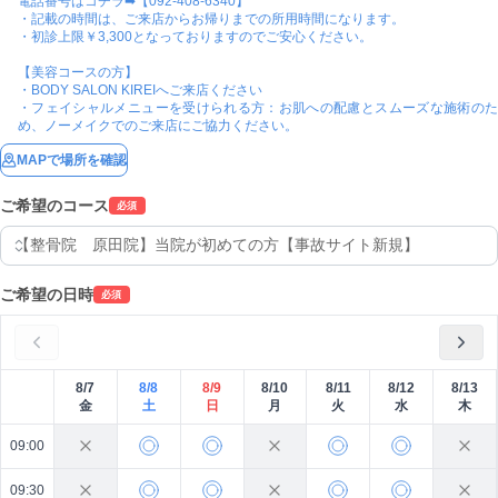
電話番号はコチラ➡【092-408-6340】

・記載の時間は、ご来店からお帰りまでの所用時間になります。

・初診上限￥3,300となっておりますのでご安心ください。

【美容コースの方】

・BODY SALON KIREIへご来店ください

・フェイシャルメニューを受けられる方：お肌への配慮とスムーズな施術のた
め、ノーメイクでのご来店にご協力ください。
MAPで場所を確認
ご希望のコース
必須
ご希望の日時
必須
8/7
8/8
8/9
8/10
8/11
8/12
8/13
金
土
日
月
火
水
木
09:00
09:30