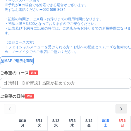
・キッズスペースあり

※予約が✖の場合でも対応できる場合がございます。

先ずはお電話ください➡092-589-8634

・記載の時間は、ご来店～お帰りまでの所用時間になります。

・初診上限￥3,300となっておりますのでご安心ください。

・広告及び予約時に記載の時間は、ご来店からお帰りまでの所用時間になりま
す。

【美容コースの方】

・フェイシャルメニューを受けられる方：お肌への配慮とスムーズな施術のた
め、ノーメイクでのご来店にご協力ください。
MAPで場所を確認
ご希望のコース
必須
ご希望の日時
必須
8/10
8/11
8/12
8/13
8/14
8/15
8/16
月
火
水
木
金
土
日