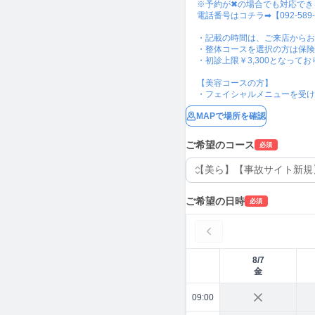
※予約が✖の場合でも対応でき
電話番号はコチラ➡【092-589-1
・記載の時間は、ご来店からお
・整体コースを選択の方は保険
・初診上限￥3,300となって
【美容コースの方】

・フェイシャルメニューを受け
MAPで場所を確認
ご希望のコース
必須
ご希望の日時
必須
8/7
金
09:00