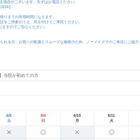
る場合がございます。先ずはお電話ください。

634】

帰りまでの所用時間になります。

証をご持参のうえ、気を付けてご来院ください。

おりますのでご安心ください。

られる方：お肌への配慮とスムーズな施術のため、ノーメイクでのご来店にご協力
8/8
8/9
8/10
8/11
土
日
月
火