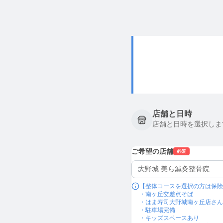
店舗と日時
店舗と日時を選択しま
ご希望の店舗
必須
【整体コースを選択の方は保険
・南ヶ丘交差点そば

・はま寿司大野城南ヶ丘店さん
・駐車場完備

・キッズスペースあり
